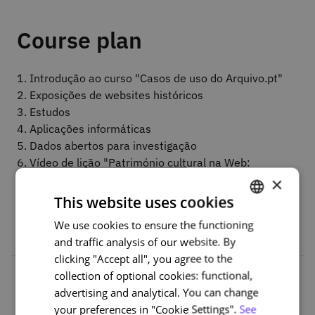
Course plan
1. Introdução ao curso "Casos de uso do Arquivo.pt"
2. Exposições de websites históricos
3. Estudos
4. Aplicações informáticas
5. Dados abertos para investigação
6. Vídeo de lição "Património cultural na Web:
presença online dos museus"
×
7. Conclusão
This website uses cookies
We use cookies to ensure the functioning
PORTUGUESE
and traffic analysis of our website. By
ENGLISH
clicking "Accept all", you agree to the
collection of optional cookies: functional,
advertising and analytical. You can change
This course is part of a
your preferences in "Cookie Settings".
See