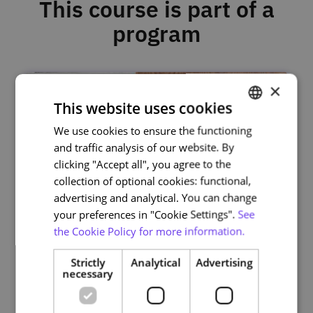
This course is part of a
program
×
This website uses cookies
We use cookies to ensure the functioning
PORTUGUESE
and traffic analysis of our website. By
ENGLISH
clicking "Accept all", you agree to the
collection of optional cookies: functional,
advertising and analytical. You can change
your preferences in "Cookie Settings".
See
the Cookie Policy for more information.
A Web do passado: preservação e
pesquisa
Strictly
Analytical
Advertising
necessary
A informação online desaparece rapidamente. Este
Programa ensina como preservar e pesquisar a