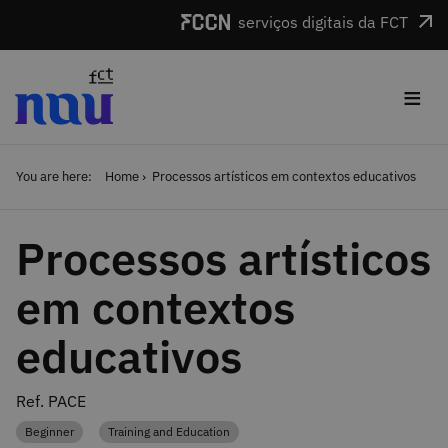
Skip to main content
serviços digitais da FCT
≡
You are here:
Home
Processos artísticos em contextos educativos
Processos artísticos
em contextos
educativos
Ref. PACE
Beginner
Training and Education
Category
Category