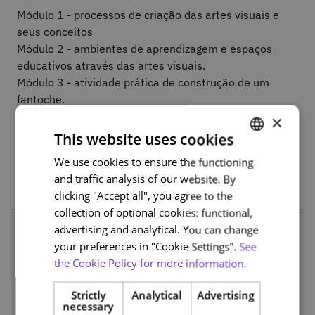
Módulo 1 - processos de criação das artes visuais e
seus conceitos
Módulo 2 - ambientes de aprendizagem e espaços
educativos através das artes visuais.
Módulo 3 - atividade prática de construção de um
fantoche.
Módulo 4 - reflexão sobre recursos educativos,
×
dimensões e domínios de aprendizagem com artes
This website uses cookies
visuais.
We use cookies to ensure the functioning
PORTUGUESE
and traffic analysis of our website. By
ENGLISH
clicking "Accept all", you agree to the
collection of optional cookies: functional,
advertising and analytical. You can change
your preferences in "Cookie Settings".
See
Course team
the Cookie Policy for more information.
Strictly
Analytical
Advertising
necessary