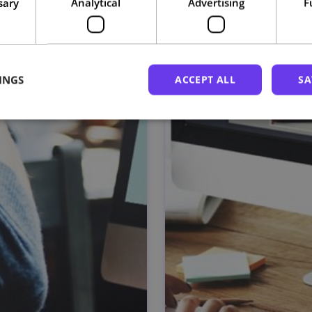
sary
Analytical
Advertising
F
INGS
ACCEPT ALL
SA