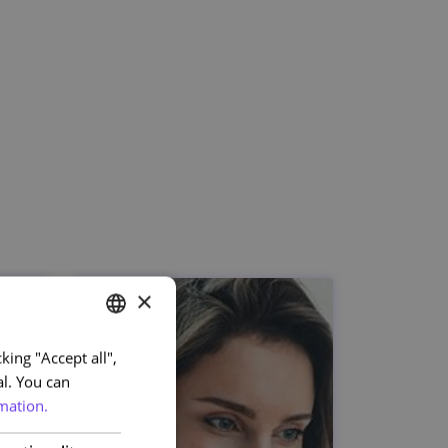
×
king "Accept all",
PORTUGUESE
al. You can
ENGLISH
mation.