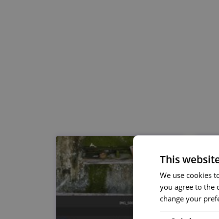
This websit
We use cookies to 
you agree to the c
change your prefe