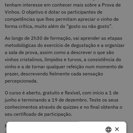
tenham interesse em conhecer mais sobre a Prova de
Vinhos. O objetivo é dotar os participantes de
competências que lhes permitam apreciar o vinho de
forma crítica, muito além do “gosto ou não gosto”.
Ao longo de 2h30 de formação, vai aprender as etapas
metodológicas do exercício de degustação e a organizar
a sala de prova, assim como a descrever o que são
vinhos cristalinos, límpidos e turvos, a consistência do
vinho e a de tornar qualquer refeição num momento de
prazer, descrevendo fielmente cada sensação
percepcionada.
O curso é aberto, gratuito e flexível, com início a 1 de
junho e terminando a 19 de dezembro. Teste os seus
conhecimentos através de quizzes e no final obtenha o
seu certificado de participação.
Não perca a oportunidade de participar na 2ºedição,
×
inscreva-se na plataforma NAU, um serviço gerido pela