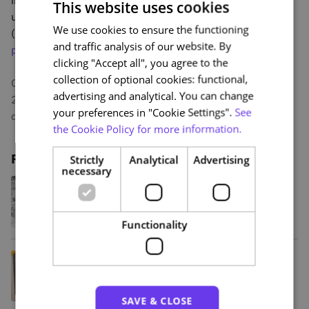
This website uses cookies
unidade FCCN da Fundação da Ciência e a Tecnologia
We use cookies to ensure the functioning
PORTUGUESE
(FCT):
https://www.nau.edu.pt/pt/curso/iniciacao-a-
and traffic analysis of our website. By
prova-de-vinhos/
ENGLISH
clicking "Accept all", you agree to the
collection of optional cookies: functional,
O curso Iniciação à Prova de Vinhos regressa numa
advertising and analytical. You can change
2ºedição que não vai deixar indiferente aqueles que
your preferences in "Cookie Settings".
See
querem aprender mais sobre enologia.
the Cookie Policy for more information.
Related posts
Strictly
Analytical
Advertising
necessary
Da sátira de Bordalo Pinheiro à BD
contemporânea: NAU lança
programa de cursos sobre a História
da Banda Desenhada Portuguesa
Functionality
Amália além do fado: uma viagem
pela vida e obra da artista na NAU
SAVE & CLOSE