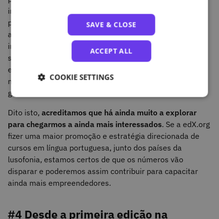
inglês possibilita que um maior número de pessoas
possa igualmente fazer este curso. O facto de Lisboa
SAVE & CLOSE
atrair cada vez mais pessoas, incluindo alunos
internacionais, e ter uma projeção cada vez mais
ACCEPT ALL
significativa no panorama do empreendedorismo
europeu pode contribuir também para alguma procura,
COOKIE SETTINGS
mas não podemos ainda concluir isto com um elevado
grau de certeza.
Dito isto,
acreditamos que há ainda muito a explorar
para chegarmos a ainda mais interessados
. Se a edX.org
fizer uma maior promoção e estratégia direcionada de
cursos em língua portuguesa, junto dos países da
lusofonia, estamos certos de que os números vão
disparar e poderemos assim contribuir para capacitar
ainda mais empreendedores.
#4 Desde a primeira edição na