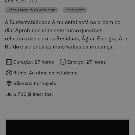
Cód. SUST-101
Ciências Naturais e Ambiente
Principiante
Categoria
Categoria
A Sustentabilidade Ambiental está na ordem do
dia! Aprofunde com este curso questões
relacionadas com os Resíduos, Água, Energia, Ar e
Ruído e aprenda as mais-valias da mudança.
Duração: 27 horas
Esforço: 27 horas
Ritmo: Ao ritmo do estudante
Idiomas: Português
6.720 já inscritos!