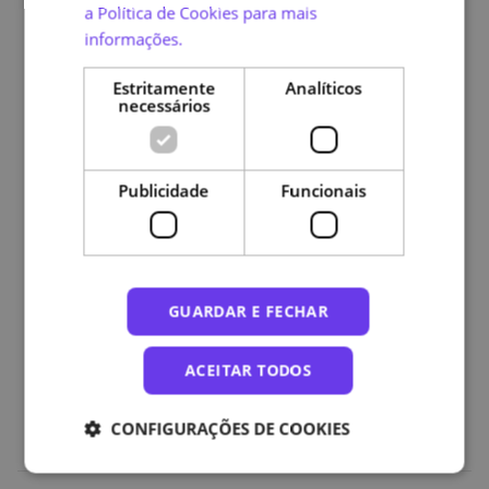
pela
Escola Superior de Saúde de Lisboa
, do
Politécnico
a Política de Cookies para mais
de Lisboa
, relativo a 1 ECTS (Sistema Europeu de
informações.
Transferência e Acumulação de Créditos),
correspondente às 27 horas de trabalho.
Estritamente
Analíticos
necessários
Plano de curso
Publicidade
Funcionais
Módulo 1: Resíduos
Módulo 2: Água
Módulo 3: Energia
GUARDAR E FECHAR
Módulo 4: Ar
ACEITAR TODOS
Módulo 5: Ruído
CONFIGURAÇÕES DE COOKIES