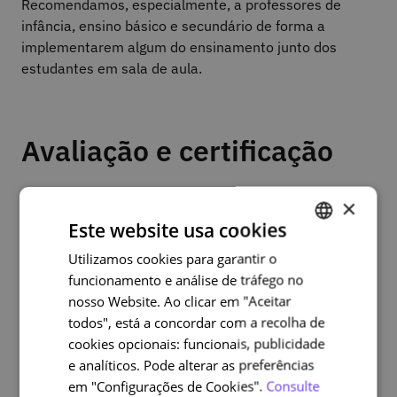
Recomendamos, especialmente, a professores de
infância, ensino básico e secundário de forma a
implementarem algum do ensinamento junto dos
estudantes em sala de aula.
Avaliação e certificação
Os formandos têm a oportunidade de testar os
×
conhecimentos adquiridos sobre os temas através de
Este website usa cookies
inquéritos, quizzes de resposta única ou múltipla e em
Utilizamos cookies para garantir o
PORTUGUESE
atividades interativas.
funcionamento e análise de tráfego no
ENGLISH
O Certificado de Participação só é emitido se obter um
nosso Website. Ao clicar em "Aceitar
aproveitamento igual ou superior a 50%.
todos", está a concordar com a recolha de
cookies opcionais: funcionais, publicidade
Após a conclusão do curso com aproveitamento, terá
e analíticos. Pode alterar as preferências
acesso ao certificado (isento de emolumentos) emitido
em "Configurações de Cookies".
Consulte