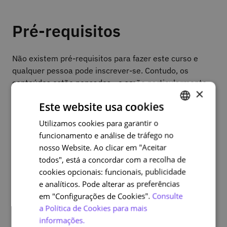
Pré-requisitos
Não existem pré-requisitos para fazer este curso e
qualquer pessoa pode inscrever-se. Contudo, os
conteúdos estão pensados - e serão particularmente
×
benéficos - para estudantes de ensino superior e
Este website usa cookies
investigadores de qualquer área de estudo.
Utilizamos cookies para garantir o
PORTUGUESE
funcionamento e análise de tráfego no
ENGLISH
nosso Website. Ao clicar em "Aceitar
Avaliação e certificação
todos", está a concordar com a recolha de
cookies opcionais: funcionais, publicidade
Avaliação contínua no final de cada módulo, sendo
e analíticos. Pode alterar as preferências
necessário atingir 60% para a obtenção de certificado.
em "Configurações de Cookies".
Consulte
Durante o curso existem também atividades de
a Política de Cookies para mais
carácter informativo.
informações.