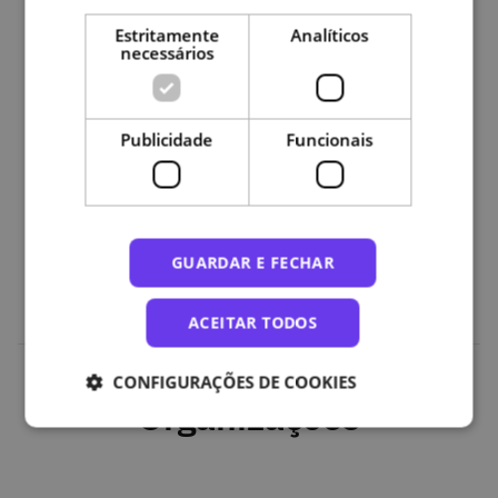
Estritamente
Analíticos
necessários
Plano de curso
Publicidade
Funcionais
1-CiênciaVitae
2-RCAAP
3-B-on
4-Educast
5-FileSender
GUARDAR E FECHAR
ACEITAR TODOS
CONFIGURAÇÕES DE COOKIES
Organizações