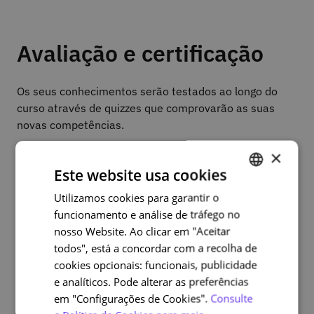
Avaliação e certificação
Os seus conhecimentos serão testados ao longo do
curso através de quizzes que comprovarão as suas
novas competências.
Para obter o Certificado de Conclusão será necessário
×
responder a todos os momentos de avaliação e ter
Este website usa cookies
como percentagem mínima 60% de respostas
Utilizamos cookies para garantir o
PORTUGUESE
corretas.
funcionamento e análise de tráfego no
ENGLISH
nosso Website. Ao clicar em "Aceitar
todos", está a concordar com a recolha de
Plano de curso
cookies opcionais: funcionais, publicidade
e analíticos. Pode alterar as preferências
em "Configurações de Cookies".
Consulte
Módulo 1: Importância de proteger o posto de trabalho