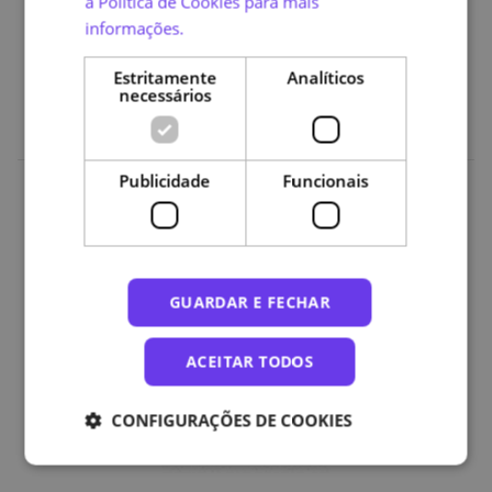
a Política de Cookies para mais
Módulo 2: Boas práticas para minimização dos riscos
informações.
Módulo 3: Referências
Módulo 4: Avaliação
Estritamente
Analíticos
necessários
Publicidade
Funcionais
Organizações
GUARDAR E FECHAR
ACEITAR TODOS
CONFIGURAÇÕES DE COOKIES