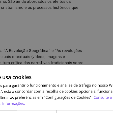
no. São ainda abordados os efeitos da
o cristianismo e os processos históricos que
s: “A Revolução Geográfica” e “As revoluções
isuais e textuais (vídeos, imagens e
tura crítica das narrativas tradicionais sobre
 multidirecional e os contributos dos diferentes
ão moderna.
e usa cookies
s para garantir o funcionamento e análise de tráfego no nosso We
", está a concordar com a recolha de cookies opcionais: funcionai
alterar as preferências em "Configurações de Cookies".
Consulte a 
s informações.
 requisito prévio.