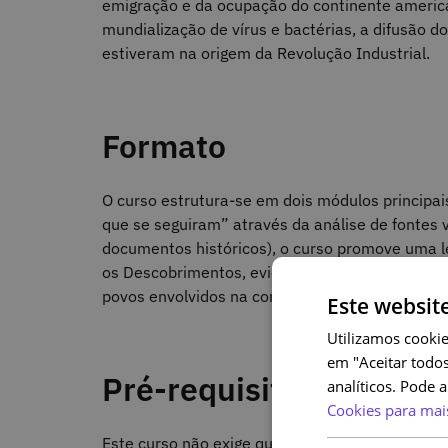
emigração e da ocupação do continente america
mundialização de vírus e bactérias, a difusão d
estiveram na origem da Revolução Industrial.
Formato
O curso estrutura-se em dois módulos principai
que se seguiram” através da análise de fontes v
documentos históricos), o curso promove uma lei
os Descobrimentos, evidenciando o seu carácter
povos envolvidos na construção da globalizaç
Este websit
Utilizamos cookie
em "Aceitar todos
Pré-requisitos
analíticos. Pode 
Cookies para mai
Este curso não exige qualquer conhecimento ou