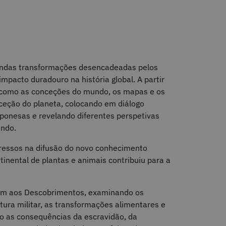
fundas transformações desencadeadas pelos
mpacto duradouro na história global. A partir
 como as conceções do mundo, os mapas e os
rceção do planeta, colocando em diálogo
aponesas e revelando diferentes perspetivas
undo.
pressos na difusão do novo conhecimento
tinental de plantas e animais contribuiu para a
.
ram aos Descobrimentos, examinando os
tura militar, as transformações alimentares e
o as consequências da escravidão, da