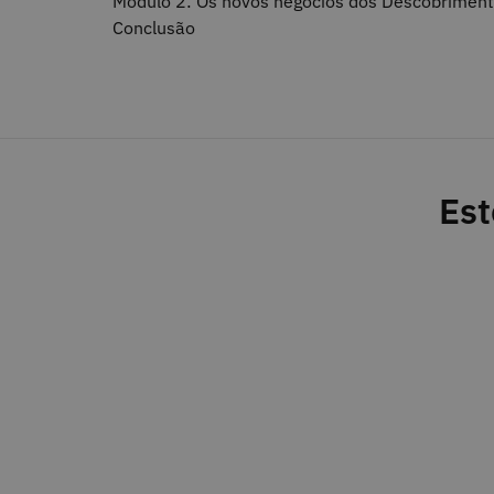
Módulo 2: Os novos negócios dos Descobriment
Conclusão
Est