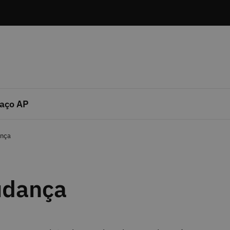
aço AP
nça
udança