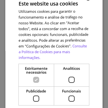
Este website usa cookies
Este curso faz parte de um
Utilizamos cookies para garantir o
PORTUGUESE
funcionamento e análise de tráfego no
ENGLISH
programa
nosso Website. Ao clicar em "Aceitar
todos", está a concordar com a recolha de
cookies opcionais: funcionais, publicidade
e analíticos. Pode alterar as preferências
em "Configurações de Cookies".
Consulte
a Política de Cookies para mais
informações.
Estritamente
Analíticos
necessários
Publicidade
Funcionais
Mestres do Digital