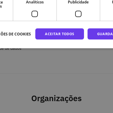
te
Analíticos
Publicidade
roperabilidade
s
ados
ade
ÕES DE COOKIES
ACEITAR TODOS
GUARDA
ade de dados
Organizações