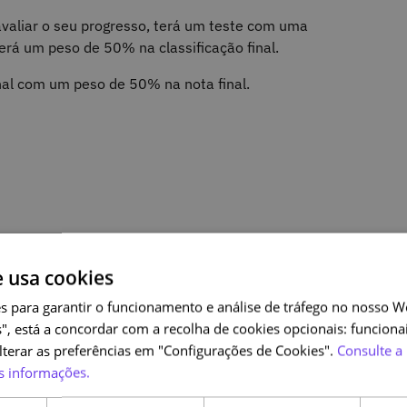
valiar o seu progresso, terá um teste com uma
terá um peso de 50% na classificação final.
inal com um peso de 50% na nota final.
erabilidade
e usa cookies
s para garantir o funcionamento e análise de tráfego no nosso We
", está a concordar com a recolha de cookies opcionais: funcionai
bilidade
alterar as preferências em "Configurações de Cookies".
Consulte a 
s informações.