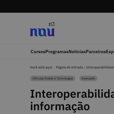
Saltar para o conteúdo
Cursos
Programas
Notícias
Parceiros
Esp
Você está aqui:
Página de entrada
Interoperabilidad
Ciências Exatas e Tecnologias
Avançado
Categoria
Categoria
Interoperabilid
informação