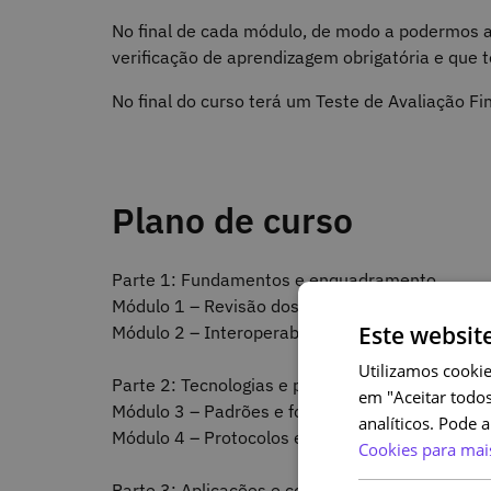
No final de cada módulo, de modo a podermos a
verificação de aprendizagem obrigatória e que 
No final do curso terá um Teste de Avaliação F
Plano de curso
Parte 1: Fundamentos e enquadramento
Módulo 1 – Revisão dos fundamentos da interop
Este websit
Módulo 2 – Interoperabilidade semântica
Utilizamos cookie
Parte 2: Tecnologias e padrões
em "Aceitar todos
Módulo 3 – Padrões e formatos para interopera
analíticos. Pode 
Módulo 4 – Protocolos e APIs
Cookies para mai
Parte 3: Aplicações e contextos