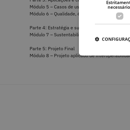
Estritamen
Módulo 5 – Casos de uso e arquiteturas de inte
necessário
Módulo 6 – Qualidade, ética e governação de d
Parte 4: Estratégia e sustentabilidade
Módulo 7 – Sustentabilidade da interoperabilid
CONFIGURAÇ
Parte 5: Projeto Final
Módulo 8 – Projeto aplicado de interoperabilid