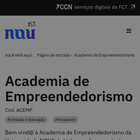
Saltar para o conteúdo
serviços digitais da FCT
≡
Você está aqui:
Página de entrada
Academia de Empreendedorismo
Academia de
Empreendedorismo
Cód. ACEMP
Formação e Educação
Principiante
Categoria
Categoria
Bem vind@ à Academia de Empreendedorismo da