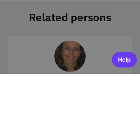
Related persons
Maria José Lumini
Categories
Responsável pelo projeto de criação de curso massivo,
financiado pela FCT no âmbito do fundo Research4COVID-
19. Projeto n.º 671.