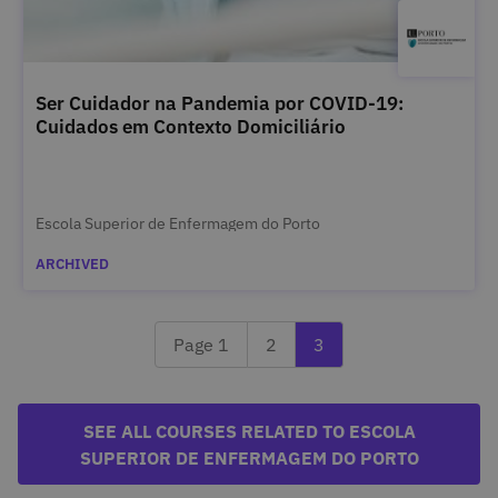
Ser Cuidador na Pandemia por COVID-19:
Cuidados em Contexto Domiciliário
Escola Superior de Enfermagem do Porto
ARCHIVED
Previous page 2
Currently reading last 
Page 1
2
3
SEE ALL COURSES RELATED TO ESCOLA
SUPERIOR DE ENFERMAGEM DO PORTO