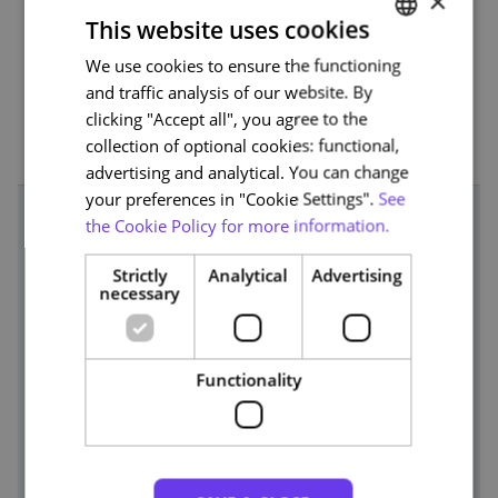
×
This website uses cookies
Prevenção de quedas no domicílio;
Gerir o regime medicamentoso da pessoa
We use cookies to ensure the functioning
PORTUGUESE
dependente/vulnerável.
and traffic analysis of our website. By
ENGLISH
clicking "Accept all", you agree to the
collection of optional cookies: functional,
advertising and analytical. You can change
your preferences in "Cookie Settings".
See
the Cookie Policy for more information.
Course team
Strictly
Analytical
Advertising
necessary
Functionality
Maria José Lumini