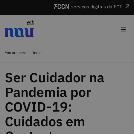
Skip to main content
serviços digitais da FCT
≡
You are here:
Home
Ser Cuidador na
Pandemia por
COVID-19:
Cuidados em