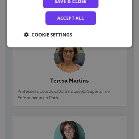
SAVE & CLOSE
Categories
Responsável pelo projeto de criação de curso
massivo, financiado pela FCT no âmbito do fundo
ACCEPT ALL
Research4COVID-19. Projeto n.º 671.
COOKIE SETTINGS
Teresa Martins
Categories
Professora Coordenadora na Escola Superior de
Enfermagem do Porto.