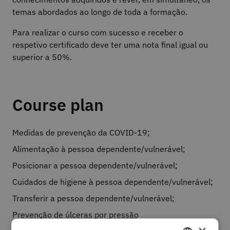
temas abordados ao longo de toda a formação.
Para realizar o curso com sucesso e receber o
respetivo certificado deve ter uma nota final igual ou
superior a 50%.
Course plan
Medidas de prevenção da COVID-19;
Alimentação à pessoa dependente/vulnerável;
Posicionar a pessoa dependente/vulnerável;
Cuidados de higiene à pessoa dependente/vulnerável;
Transferir a pessoa dependente/vulnerável;
Prevenção de úlceras por pressão
dependente/vulnerável;