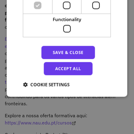
comum, as formações da NAU procuram dotar a
população portuguesa de qualificações relevantes, que
Functionality
façam a diferença na sua vida.
Um objetivo que
continuará a guiar a criação de novos cursos, no futuro.
Enquadrado no financiamento do Plano de Recuperação
e Resiliência (PRR)
, até 2026, a plataforma NAU
SAVE & CLOSE
compromete-se a trazer melhorias ao software,
proporcionando uma melhor experiência de
aprendizagem aos seus utilizadores e expandindo o seu
ACCEPT ALL
catálogo de formações.
Também a mais recente
transição para o universo da edX.org
, através do
COOKIE SETTINGS
projeto PortugalX, levará a sua missão mais longe,
contribuindo para os vários tipos de literacias além
fronteiras.
Explore a nossa oferta formativa aqui:
https://www.nau.edu.pt/cursos