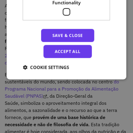
Functionality
As sopas, os cozidos, os ensopados e as
caldeiradas, feitos através de preparações simples,
frugais e com ingredientes locais, com produtos
hortícolas e leguminosas, frescas e da época, o pão e o
azeite: tudo isto
caracteriza a
SAVE & CLOSE
famosa Dieta Mediterrânica (DM)
, a base da cozinha em
Portugal,
reconhecida, em dezembro de
ACCEPT ALL
2013, pela UNESCO, como património cultural imaterial
da humanidade
.
COOKIE SETTINGS
Esta dieta é considerada uma das mais saudáveis e
sustentáveis do mundo, sendo colocada no centro
do
Programa Nacional para a Promoção da Alimentação
Saudável (PNPAS)
, da Direção-Geral da
Saúde, simboliza o aproveitamento integral dos
alimentos, a sazonalidade e o recurso ao que a terra
fornece, que
provém de uma base histórica de
necessidade e não de filosofia de vida
. Esta tradição
alimentar é hoje considerada, aos olhos da nutrição e da