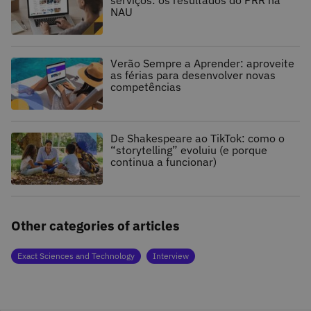
serviços: os resultados do PRR na
NAU
Verão Sempre a Aprender: aproveite
as férias para desenvolver novas
competências
De Shakespeare ao TikTok: como o
“storytelling” evoluiu (e porque
continua a funcionar)
Other categories of articles
Exact Sciences and Technology
Interview