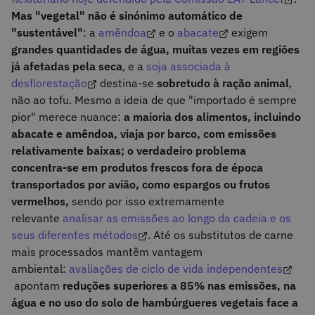
Mas "vegetal" não é sinónimo automático de
"sustentável"
: a
amêndoa
e o
abacate
exigem
grandes quantidades de água, muitas vezes em regiões
já afetadas pela seca
, e a
soja associada à
desflorestação
destina-se
sobretudo à ração animal
,
não ao tofu. Mesmo a ideia de que "importado é sempre
pior" merece nuance:
a maioria dos alimentos, incluindo
abacate e amêndoa, viaja por barco, com emissões
relativamente baixas; o verdadeiro problema
concentra-se em produtos frescos fora de época
transportados por avião, como espargos ou frutos
vermelhos,
sendo por isso extremamente
relevante
analisar as emissões ao longo da cadeia e os
seus diferentes métodos
. Até os substitutos de carne
mais processados mantêm vantagem
ambiental:
avaliações de ciclo de vida independentes
apontam
reduções superiores a 85% nas emissões, na
água e no uso do solo de hambúrgueres vegetais face a