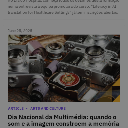
No Dia do Hospital, conheça todos os detalhes desta formação
numa entrevista à equipa promotora do curso. “Literacy in AI
translation for Healthcare Settings” já tem inscrições abertas.
June 25, 2025
June 25, 2025
Categories
ARTICLE
ARTS AND CULTURE
Dia Nacional da Multimédia: quando o
som e a imagem constroem a memória