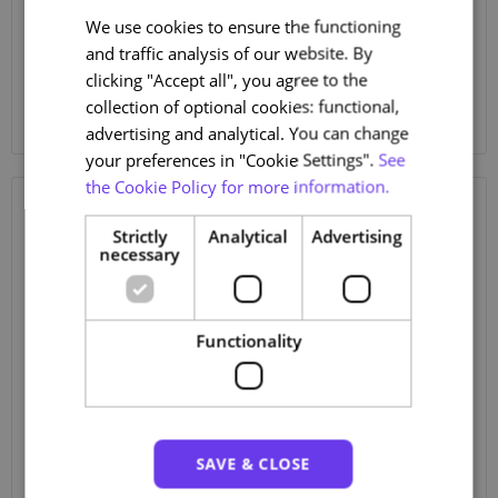
competências durante o verão
We use cookies to ensure the functioning
PORTUGUESE
and traffic analysis of our website. By
Para além do sol e do calor, o verão traz uma excelente
ENGLISH
clicking "Accept all", you agree to the
oportunidade para investir no seu crescimento pessoal. Com o
ritmo mais calmo e mais tempo livre, dedique-se à
collection of optional cookies: functional,
aprendizagem!
advertising and analytical. You can change
your preferences in "Cookie Settings".
See
the Cookie Policy for more information.
July 29, 2025
Strictly
Analytical
Advertising
necessary
Functionality
SAVE & CLOSE