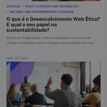
Sept. 13, 2025
Categories
ARTICLE
EXACT SCIENCES AND TECHNOLOGY
NATURAL AND ENVIRONMENTAL SCIENCES
O que é o Desenvolvimento Web Ético?
E qual o seu papel na
sustentabilidade?
No Dia do Programador, olhamos para além das linhas de
código e refletimos sobre o impacto das escolhas técnicas.
Sept. 10, 2025