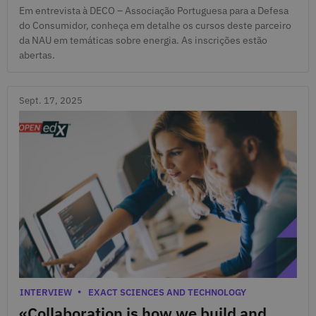
Em entrevista à DECO – Associação Portuguesa para a Defesa
do Consumidor, conheça em detalhe os cursos deste parceiro
da NAU em temáticas sobre energia. As inscrições estão
abertas.
Sept. 17, 2025
Sept. 17, 2025
Categories
INTERVIEW
EXACT SCIENCES AND TECHNOLOGY
«Collaboration is how we build and