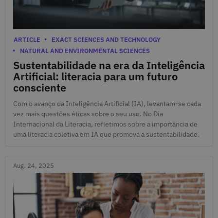
Sept. 8, 2025
Categories
ARTICLE
EXACT SCIENCES AND TECHNOLOGY
NATURAL AND ENVIRONMENTAL SCIENCES
Sustentabilidade na era da Inteligência
Artificial: literacia para um futuro
consciente
Com o avanço da Inteligência Artificial (IA), levantam-se cada
vez mais questões éticas sobre o seu uso. No Dia
Internacional da Literacia, refletimos sobre a importância de
uma literacia coletiva em IA que promova a sustentabilidade.
Aug. 24, 2025