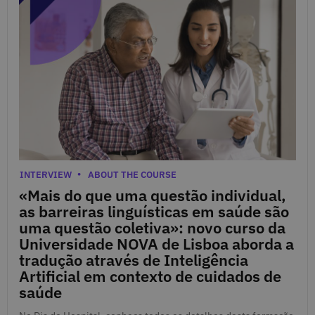
July 2, 2025
Categories
INTERVIEW
ABOUT THE COURSE
«Mais do que uma questão individual,
as barreiras linguísticas em saúde são
uma questão coletiva»: novo curso da
Universidade NOVA de Lisboa aborda a
tradução através de Inteligência
Artificial em contexto de cuidados de
saúde