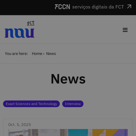
Skip to main content
serviços digitais da FCT
≡
You are here:
Home
News
News
Categories
Exact Sciences and Technology
Interview
Oct. 5, 2025