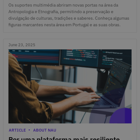
Os suportes multimédia abriram novas portas na área da
Antropologia e Etnografia, permitindo a preservação e
divulgação de culturas, tradições e saberes. Conheça algumas
figuras marcantes nesta área em Portugal e as suas obras.
June 23, 2025
June 23, 2025
Categories
ARTICLE
ABOUT NAU
Por uma plataforma mais resiliente