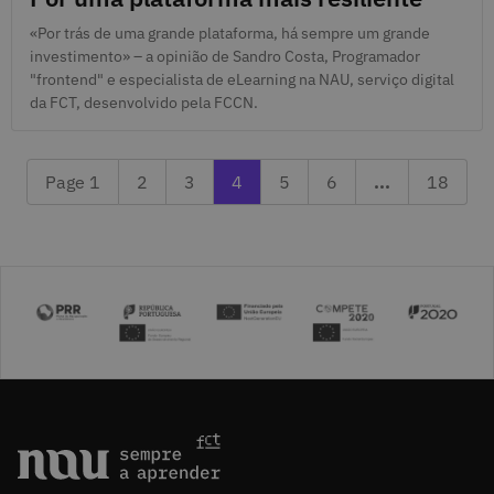
«Por trás de uma grande plataforma, há sempre um grande
investimento» – a opinião de Sandro Costa, Programador
"frontend" e especialista de eLearning na NAU, serviço digital
da FCT, desenvolvido pela FCCN.
Page 2
Previous page 3
Currently reading page 4
Next page 5
Page 6
Last pa
Page 1
2
3
4
5
6
...
18