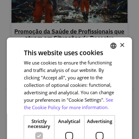
Promoção da Saúde de Profissionais que
atuam em Situações de Desastre
×
This website uses cookies
Compreenda os desastres, prepare-se para os seus
impactos e desenvolva estratégias para proteger a sua
We use cookies to ensure the functioning
PORTUGUESE
saúde e a de quem atua consigo.
and traffic analysis of our website. By
ENGLISH
clicking "Accept all", you agree to the
collection of optional cookies: functional,
advertising and analytical. You can change
your preferences in "Cookie Settings".
See
Organizations
the Cookie Policy for more information.
Strictly
Analytical
Advertising
necessary