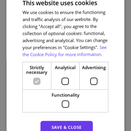
This website uses cookies
Ao longo do curso terá a oportunidade de testar os
We use cookies to ensure the functioning
PORTUGUESE
conhecimentos adquiridos através de vários exercícios
and traffic analysis of our website. By
de reflexão e quizzes.
ENGLISH
clicking "Accept all", you agree to the
Para obter o certificado de participação será
collection of optional cookies: functional,
necessário responder a todos os momentos de
advertising and analytical. You can change
avaliação e ter como percentagem mínima 50% de
your preferences in "Cookie Settings".
See
respostas corretas.
the Cookie Policy for more information.
Para efeitos de formação contínua no âmbito do Título
Strictly
Analytical
Advertising
profissional de Treinador de Desporto, consulte o modo
necessary
de ambientação para saber como pode pedir o seu
certificado acreditado.
Functionality
Course plan
SAVE & CLOSE
Módulo 1 – O que é o ambiente pedagógico?