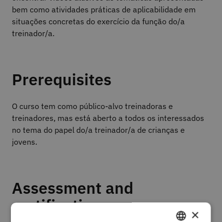
bem como atividades práticas de aplicabilidade em
situações concretas do exercício da função do/a
treinador/a.
Prerequisites
O curso tem como público-alvo treinadoras e
treinadores, mas está aberto a todos os interessados
no tema do papel do/a treinador/a de crianças e
jovens.
Assessment and
certification
×