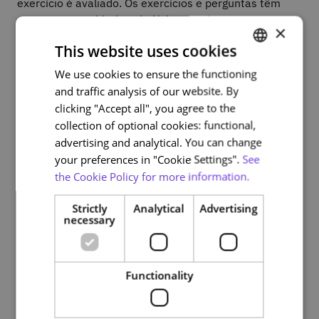
exercício é avaliado. Os exercícios e perguntas têm
apenas como objetivo ajudá-lo perceber o que
×
aprendeu, bem como ajudar o INA a refletir sobre
This website uses cookies
futuras melhorias no curso de forma a facilitara
aprendizagem dos formandos
We use cookies to ensure the functioning
PORTUGUESE
and traffic analysis of our website. By
ENGLISH
Para obter o certificado necessita de associar o
Cartão
clicking "Accept all", you agree to the
do Cidadão à sua conta NAU
.
collection of optional cookies: functional,
advertising and analytical. You can change
your preferences in "Cookie Settings".
See
Course plan
the Cookie Policy for more information.
Strictly
Analytical
Advertising
necessary
1. Internet e Dispositivos Digitais
1.1 Internet – Contextualização Histórica
1.2 Os navegadores para aceder à Internet
1.3 Dispositivos que permitem aceder à Internet
Functionality
2. Aceder à Internet Através de Diferentes Dispositivos