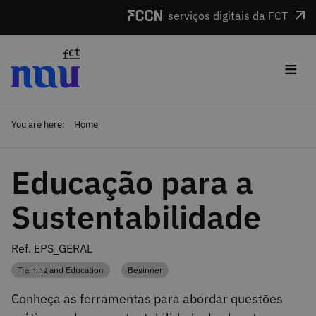
Skip to main content
serviços digitais da FCT
≡
You are here:
Home
Educação para a
Sustentabilidade
Ref. EPS_GERAL
Training and Education
Beginner
Category
Category
Conheça as ferramentas para abordar questões