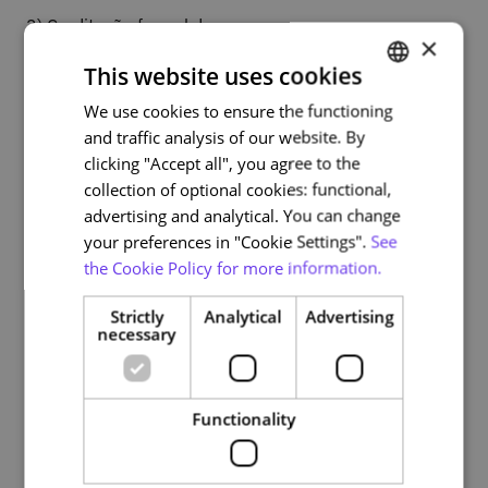
2) Creditação formal do curso
×
Os participantes que desejarem podem igualmente
This website uses cookies
obter um certificado de participação, com uma
We use cookies to ensure the functioning
PORTUGUESE
creditação de 1,5 ECTS. Para o efeito, realizarão um
and traffic analysis of our website. By
trabalho adicional, para além das e-atividades, e
ENGLISH
clicking "Accept all", you agree to the
deverão pagar um taxa no valor de 80 euros.
collection of optional cookies: functional,
advertising and analytical. You can change
your preferences in "Cookie Settings".
See
Course plan
the Cookie Policy for more information.
Strictly
Analytical
Advertising
Introdução
necessary
Módulo 1: Conceitos e Estratégias
Módulo 2: Eixos de atuação
Functionality
Módulo 3: Implementação de projetos