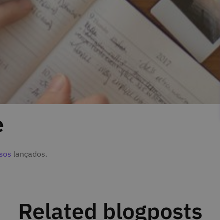
e
sos
lançados.
Related blogposts