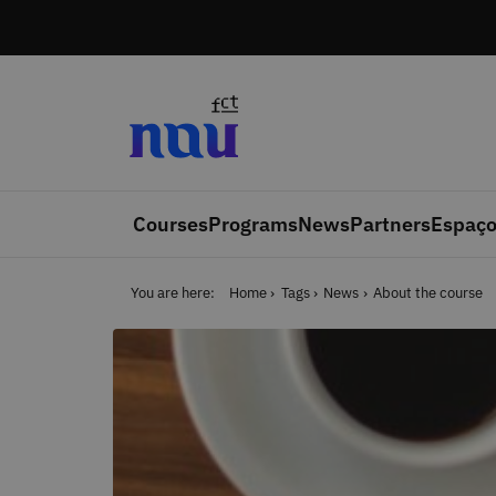
Skip to main content
Courses
Programs
News
Partners
Espaço
You are here:
Home
Tags
News
About the course