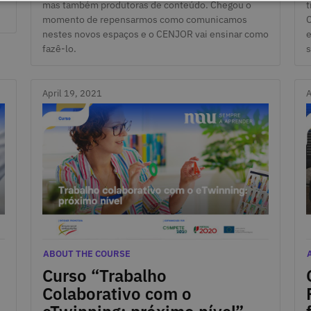
mas também produtoras de conteúdo. Chegou o
t
momento de repensarmos como comunicamos
C
nestes novos espaços e o CENJOR vai ensinar como
e
fazê-lo.
s
April 19, 2021
A
April 19, 2021
Categories
A
C
ABOUT THE COURSE
Curso “Trabalho
Colaborativo com o