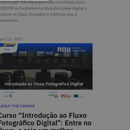
radicional? Não fique para trás e conheça com o
ENJOR os fundamentos da publicidade digital e
xplore os tipos, formatos e métricas que a
ustentam.
pril 12, 2021
pril 12, 2021
ategories
ABOUT THE COURSE
Curso “Introdução ao Fluxo
Fotográfico Digital”: Entre no