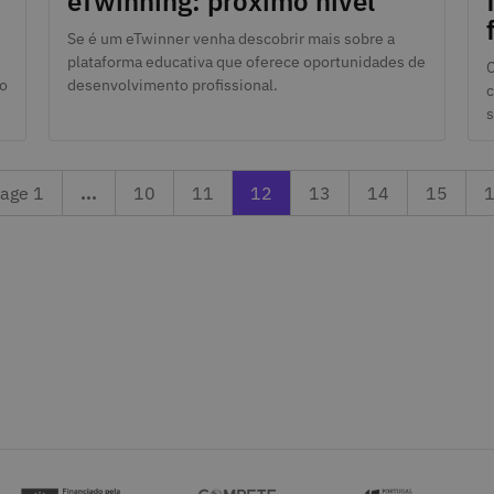
eTwinning: próximo nível”
Se é um eTwinner venha descobrir mais sobre a
plataforma educativa que oferece oportunidades de
C
o
desenvolvimento profissional.
c
s
Page 10
Previous page 11
Currently reading page 12
Next page 13
Page 14
Page 15
L
age 1
...
10
11
12
13
14
15