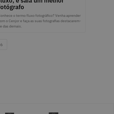
fluxo, e saia um melhor
fotógrafo
onhece o termo fluxo fotográfico? Venha aprender
om o Cenjor e faça as suas fotografias destacarem-
e das demais.
ast page 16
16