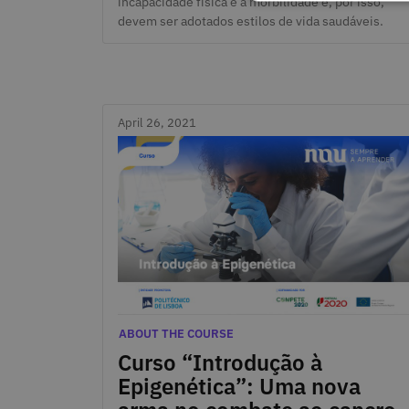
incapacidade física e a morbilidade e, por isso,
devem ser adotados estilos de vida saudáveis.
April 26, 2021
April 26, 2021
Categories
ABOUT THE COURSE
Curso “Introdução à
Epigenética”: Uma nova