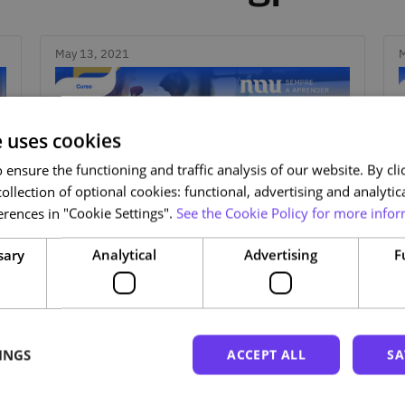
May 13, 2021
M
e uses cookies
ensure the functioning and traffic analysis of our website. By clic
ollection of optional cookies: functional, advertising and analytic
rences in "Cookie Settings".
See the Cookie Policy for more infor
sary
Analytical
Advertising
F
May 13, 2021
Categories
M
C
ABOUT THE COURSE
Curso “Introdução às Redes
a
Sociais”: Aprenda a
publicitar através das redes
INGS
ACCEPT ALL
SA
sociais
a
Nas redes sociais as pessoas são consumidoras,
S