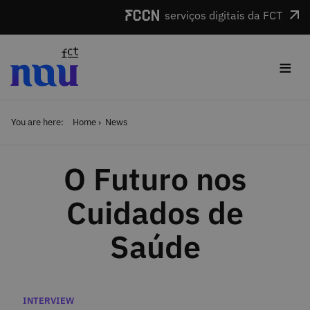
Skip to main content
serviços digitais da FCT
≡
You are here:
Home
News
O Futuro nos
Cuidados de
Saúde
Categories
INTERVIEW