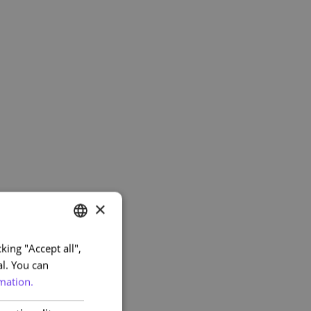
×
king "Accept all",
PORTUGUESE
al. You can
ENGLISH
mation.