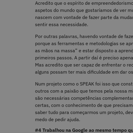
Acredito que o espírito de empreendedorismo
aspetos do mundo que gostaríamos de ver mud
nascem com vontade de fazer parte da mudan
sentir essa necessidade.
Por outras palavras, havendo vontade de faz
porque as ferramentas e metodologias se apre
as mãos na massa” e estar disposto a aprend
primeiros passos. A partir daí é preciso apena
Mas acredito que ser capaz de enfrentar o re
alguns possam ter mais dificuldade em dar os
Num projeto como o SPEAK foi isso que const
outros com a paixão que temos pela nossa mi
são necessárias competências complementare
certas, com o conhecimento de que precisamo
saber tudo para começarmos um projeto, dev
medo de pedir ajuda.
#4 Trabalhou na Google ao mesmo tempo que 