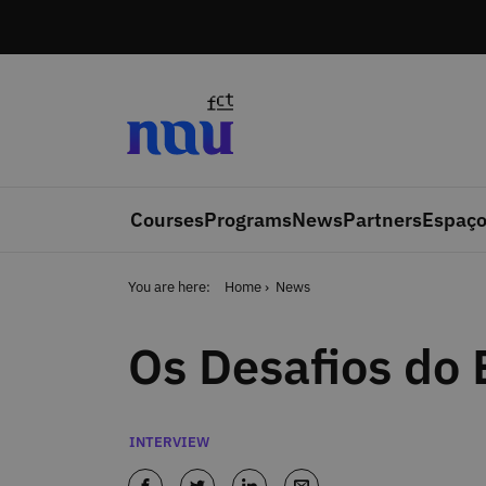
Skip to main content
Courses
Programs
News
Partners
Espaço
You are here:
Home
News
Os Desafios do
Categories
INTERVIEW