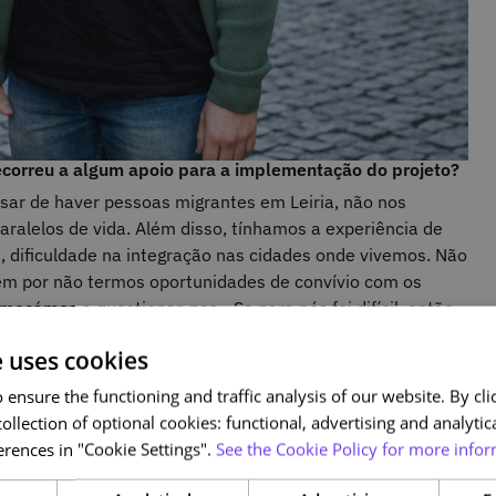
ecorreu a algum apoio para a implementação do projeto?
r de haver pessoas migrantes em Leiria, não nos
ralelos de vida. Além disso, tínhamos a experiência de
, dificuldade na integração nas cidades onde vivemos. Não
bém por não termos oportunidades de convívio com os
meçámos a questionar-nos - Se para nós foi difícil, então,
tras pessoas que atravessam fronteiras por motivos mais
e uses cookies
vel?
ensure the functioning and traffic analysis of our website. By clic
pelo mundo fora que, quando um grupo de pessoas de
ollection of optional cookies: functional, advertising and analytic
imeira vez, é comum surgir curiosidade sobre a língua ou
rences in "Cookie Settings".
See the Cookie Policy for more infor
partilhar um pouco da nossa língua ou cultura.