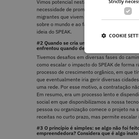
Strictly neces
Vimos potencial nesta curiosidade que temos
necessidade de promover um intercâmbio lingu
migrantes que vivem na mesma cidade e combat
sobre o mundo e ao facto de gostarmos de viaj
ideia do SPEAK.
COOKIE SETT
#2 Quando se cria um negócio, também é prec
enfrentou quando decidiu avançar com a sua
Tivemos desafios em diversas fases do camin
como escalar o impacto do SPEAK de forma 
processo de crescimento orgânico, em que tí
que eventualmente iria gerir diversas cidade
uma rede. Por esse motivo, a contratação não
Em resumo, era um processo lento e dispendi
social em que disponibilizamos a nossa tecno
pessoa ou organização comece o projeto na 
receitas no curto prazo, mas permite escalar 
#3 O princípio é simples: se algo não foi fei
empreendedora? Considera que é algo inato o