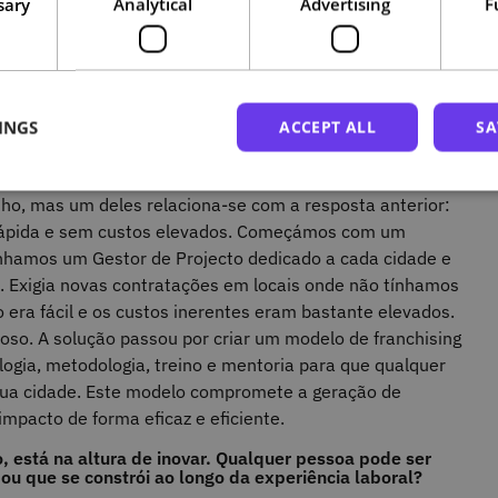
sary
Analytical
Advertising
F
 por culturas diferentes da nossa, assim como na
ístico que permitisse criar relação entre locais e
er a exclusão social. Tudo isto aliado à curiosidade
ar, de línguas, e de diversidade foi o que nos levou até à
INGS
ACCEPT ALL
SA
iso saber arriscar. Quais foram os maiores desafios que
 ideia de negócio?
ho, mas um deles relaciona-se com a resposta anterior:
rápida e sem custos elevados. Começámos com um
nhamos um Gestor de Projecto dedicado a cada cidade e
s. Exigia novas contratações em locais onde não tínhamos
 era fácil e os custos inerentes eram bastante elevados.
oso. A solução passou por criar um modelo de franchising
logia, metodologia, treino e mentoria para que qualquer
sua cidade. Este modelo compromete a geração de
impacto de forma eficaz e eficiente.
to, está na altura de inovar. Qualquer pessoa pode ser
u que se constrói ao longo da experiência laboral?