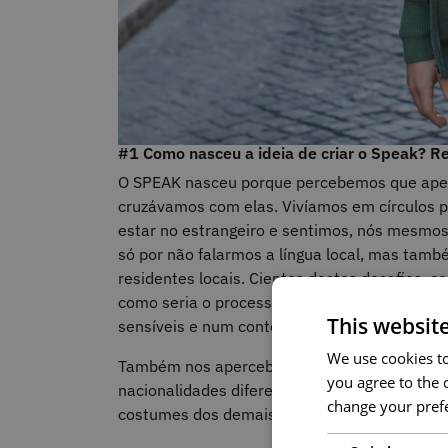
#1 Como nasceu a ideia de criar o Speak? R
O SPEAK nasceu porque percebemos que apesa
cruzávamos com elas. Vivíamos em círculos pa
estar no estrangeiro e sentimos, nós mesmos
só por não falarmos a língua local, mas tam
residentes locais. Cientes destes desafios, co
como seria o processo de integração para ou
This websit
sensíveis e num contexto muito mais vulnerá
We use cookies to 
Também nos apercebemos em alguns eventos 
you agree to the c
nacionalidades diferentes se encontra pela pr
change your prefe
costumes dos demais, assim como vontade de 