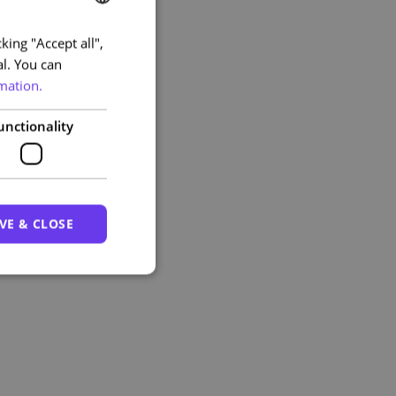
king "Accept all",
PORTUGUESE
al. You can
ENGLISH
mation.
unctionality
VE & CLOSE