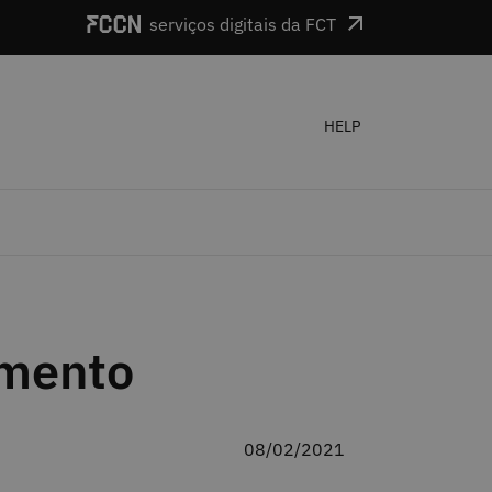
serviços digitais da FCT
HELP
imento
08/02/2021