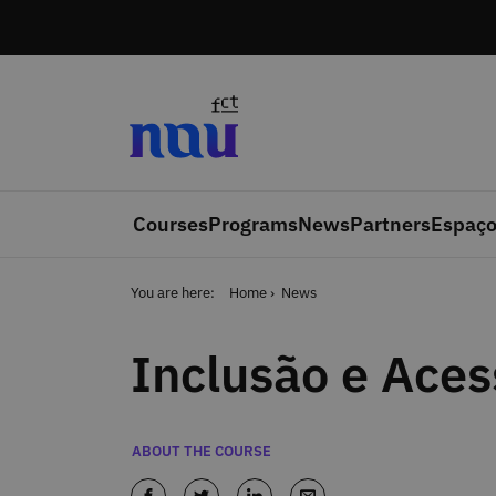
Skip to main content
Courses
Programs
News
Partners
Espaço
You are here:
Home
News
Inclusão e Aces
Categories
ABOUT THE COURSE