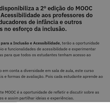
disponibiliza a 2º edição do MOOC
 Acessibilidade aos professores do
ducadores de infância e outros
 no esforço da inclusão.
 para a Inclusão e Acessibilidade
, terão a oportunidade
io e funcionalidades de acessibilidade e experimentar
ras para que todos os estudantes tenham acesso ao
 em conta a diversidade em sala de aula, este curso
is e formas de avaliação. Pois cada estudante aprende ao
e MOOC é a oportunidade de refletir e discutir sobre as
 e assim partilhar ideias e experiências.
ue incidem nas seguintes temáticas: Desenho Universal