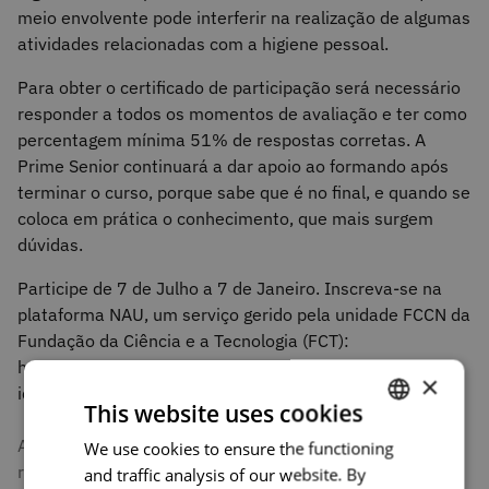
meio envolvente pode interferir na realização de algumas
atividades relacionadas com a higiene pessoal.
Para obter o certificado de participação será necessário
responder a todos os momentos de avaliação e ter como
percentagem mínima 51% de respostas corretas. A
Prime Senior continuará a dar apoio ao formando após
terminar o curso, porque sabe que é no final, e quando se
coloca em prática o conhecimento, que mais surgem
dúvidas.
Participe de 7 de Julho a 7 de Janeiro. Inscreva-se na
plataforma NAU, um serviço gerido pela unidade FCCN da
Fundação da Ciência e a Tecnologia (FCT):
https://www.nau.edu.pt/pt/curso/a-higiene-da-pessoa-
×
idosa/
This website uses cookies
A Higiene da Pessoa Idosa é um curso que vem dar
We use cookies to ensure the functioning
PORTUGUESE
resposta à necessidade de formar cuidadores pelo bem-
and traffic analysis of our website. By
ENGLISH