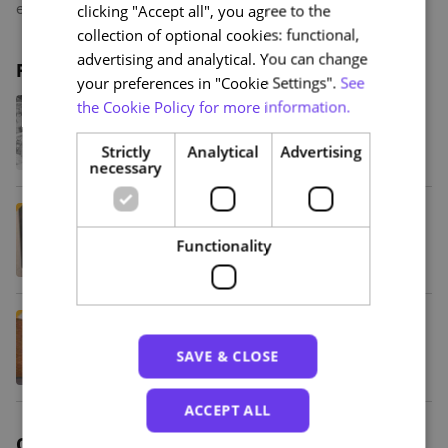
estar e auto-estima dos idosos.
clicking "Accept all", you agree to the
collection of optional cookies: functional,
advertising and analytical. You can change
Related posts
your preferences in "Cookie Settings".
See
Da sátira de Bordalo Pinheiro à BD
the Cookie Policy for more information.
contemporânea: NAU lança
programa de cursos sobre a História
Strictly
Analytical
Advertising
da Banda Desenhada Portuguesa
necessary
Amália além do fado: uma viagem
pela vida e obra da artista na NAU
Functionality
6 cursos online gratuitos em
desporto que vão além da
competição
SAVE & CLOSE
ACCEPT ALL
Other categories of articles