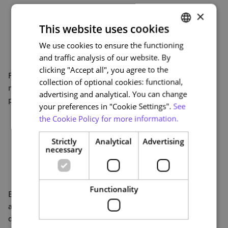
×
This website uses cookies
We use cookies to ensure the functioning
PORTUGUESE
and traffic analysis of our website. By
ENGLISH
clicking "Accept all", you agree to the
Por fim os dados revelam-nos a preferência, ainda que
collection of optional cookies: functional,
mínima, pelo Controlo de Aplicação (browser) para
advertising and analytical. You can change
poderem avaliar os estudantes a distância.
your preferences in "Cookie Settings".
See
the Cookie Policy for more information.
Strictly
Analytical
Advertising
necessary
Functionality
Estes dados não têm fiabilidade estatísticas. Reflectem
apenas o "sentimento" de um grupo de pessoas que
decidiu responder. No entanto, aponta-nos numa