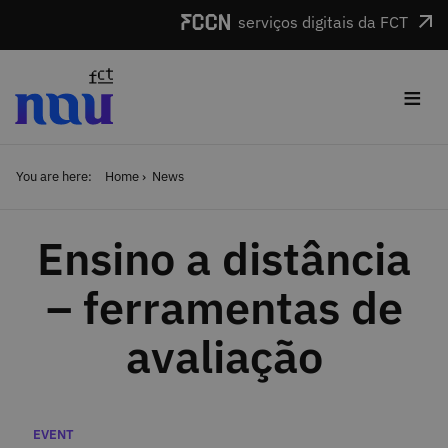
Skip to main content
serviços digitais da FCT
≡
You are here:
Home
News
Ensino a distância
– ferramentas de
avaliação
Categories
EVENT