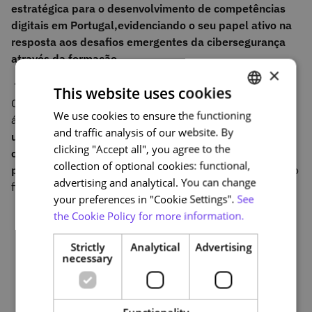
estratégica para o desenvolvimento de competências
digitais em Portugal,
evidenciando o seu papel ativo na
resposta aos desafios emergentes da cibersegurança
através da formação.
×
“O C-Days já é o maior evento nacional da área de
This website uses cookies
Cibersegurança do país”, refere João Gomes, diretor de
We use cookies to ensure the functioning
PORTUGUESE
área da FCCN, unidade de serviços digitais da FCT. “
Foi
and traffic analysis of our website. By
um excelente fórum para fazer o balanço da
ENGLISH
clicking "Accept all", you agree to the
contribuição da Plataforma NAU na capacitação de
collection of optional cookies: functional,
pessoas nesta área
, dos novos módulos e cursos modelo
advertising and analytical. You can change
financiados pelo PRR”.
your preferences in "Cookie Settings".
See
the Cookie Policy for more information.
Strictly
Analytical
Advertising
necessary