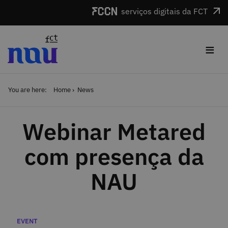
Skip to main content
serviços digitais da FCT
≡
You are here:
Home
News
Webinar Metared
com presença da
NAU
Categories
EVENT