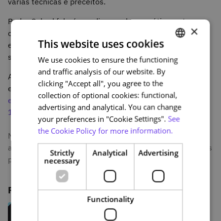
várias técnicas e preceitos.
Pedro Cabral falará nas diversas boas práticas a ter em
×
conta quando se passa do ensino tradicional para um
This website uses cookies
ensino online. Principalmente as mudanças que têm que
ser feitas a nível de mindset.
We use cookies to ensure the functioning
PORTUGUESE
and traffic analysis of our website. By
ENGLISH
A inscrição é gratuita e através do seguinte
clicking "Accept all", you agree to the
endereço:
https://eventos.metared.org/50485/detail/o-
collection of optional cookies: functional,
ensino-a-distancia-no-ensino-superior-face-ao-covid-
advertising and analytical. You can change
19.html
your preferences in "Cookie Settings".
See
the Cookie Policy for more information.
No webinar da Metared a NAU estará presente para
apresentar as ferramentas, métodos de avaliação e boas
Strictly
Analytical
Advertising
práticas para o ensino a distância
necessary
Related posts
Functionality
A NAU marcou presença no
Congresso Nacional BAD 2026