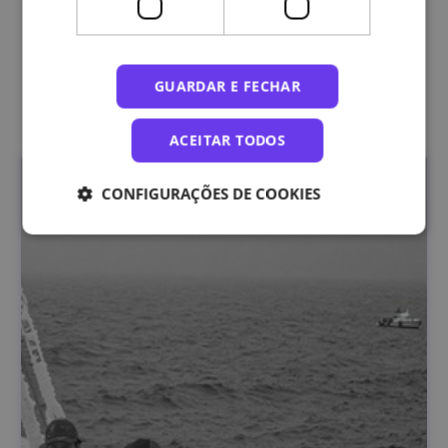
ilhavenses com o mar.
GUARDAR E FECHAR
Outras edições
ACEITAR TODOS
CONFIGURAÇÕES DE COOKIES