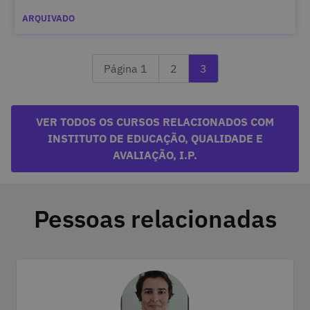
ARQUIVADO
Página anterior 2
A ler a última página 
Página 1
2
3
VER TODOS OS CURSOS RELACIONADOS COM
INSTITUTO DE EDUCAÇÃO, QUALIDADE E
AVALIAÇÃO, I.P.
Pessoas relacionadas