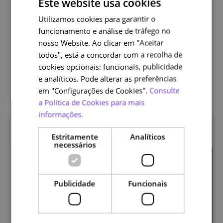
Este website usa cookies
atual, a EduQA disponibiliza, ainda, formação online,
promovendo a realização de cursos que contribuam
Utilizamos cookies para garantir o
PORTUGUESE
para o desenvolvimento profissional dos docentes e/ou
funcionamento e análise de tráfego no
ENGLISH
que vão ao encontro das necessidades formativas de
nosso Website. Ao clicar em "Aceitar
outros agentes educativos.
todos", está a concordar com a recolha de
cookies opcionais: funcionais, publicidade
e analíticos. Pode alterar as preferências
Outras edições
em "Configurações de Cookies".
Consulte
a Política de Cookies para mais
informações.
Estritamente
Analíticos
necessários
Publicidade
Funcionais