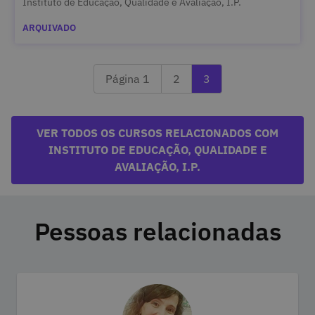
Instituto de Educação, Qualidade e Avaliação, I.P.
ARQUIVADO
Página anterior 2
A ler a última página 
Página 1
2
3
VER TODOS OS CURSOS RELACIONADOS COM
INSTITUTO DE EDUCAÇÃO, QUALIDADE E
AVALIAÇÃO, I.P.
Pessoas relacionadas