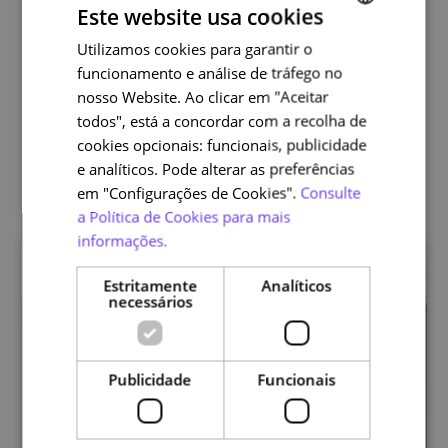
atual, a EduQA disponibiliza, ainda, formação online,
Este website usa cookies
promovendo a realização de cursos que contribuam
Utilizamos cookies para garantir o
PORTUGUESE
para o desenvolvimento profissional dos docentes e/ou
funcionamento e análise de tráfego no
ENGLISH
que vão ao encontro das necessidades formativas de
nosso Website. Ao clicar em "Aceitar
outros agentes educativos.
todos", está a concordar com a recolha de
cookies opcionais: funcionais, publicidade
e analíticos. Pode alterar as preferências
Outras edições
em "Configurações de Cookies".
Consulte
a Política de Cookies para mais
informações.
Estritamente
Analíticos
necessários
Publicidade
Funcionais