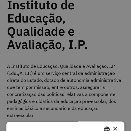
Instituto de
Educação,
Qualidade e
Avaliação, I.P.
A Instituto de Educação, Qualidade e Avaliação, I.P.
(EduQA, I.P.) é um serviço central da administração
direta do Estado, dotado de autonomia administrativa,
que tem por missão, entre outros, assegurar a
concretização das políticas relativas à componente
pedagógica e didática da educação pré-escolar, dos
ensinos básico e secundário e da educação
extraescolar.
×
Com o objetivo de dar resposta aos desafios da Escola