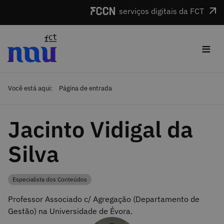
Saltar para o conteúdo
serviços digitais da FCT
≡
Você está aqui:
Página de entrada
Jacinto Vidigal da
Silva
Especialista dos Conteúdos
Categoria
Professor Associado c/ Agregação (Departamento de
Gestão) na Universidade de Évora.