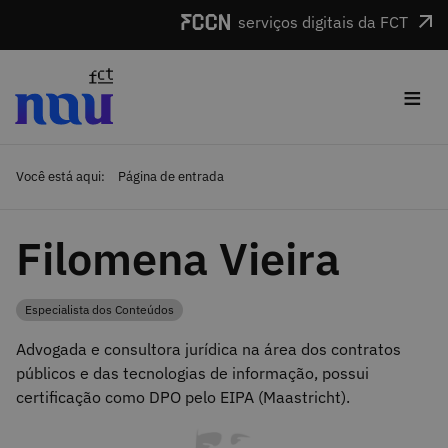
Saltar para o conteúdo
serviços digitais da FCT
≡
Você está aqui:
Página de entrada
Filomena Vieira
Especialista dos Conteúdos
Categoria
Advogada e consultora jurídica na área dos contratos
públicos e das tecnologias de informação, possui
certificação como DPO pelo EIPA (Maastricht).