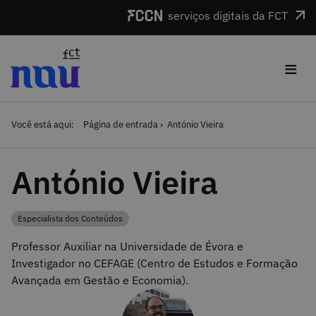
Saltar para o conteúdo
serviços digitais da FCT
≡
Você está aqui:
Página de entrada
António Vieira
António Vieira
Especialista dos Conteúdos
Categoria
Professor Auxiliar na Universidade de Évora e
Investigador no CEFAGE (Centro de Estudos e Formação
Avançada em Gestão e Economia).