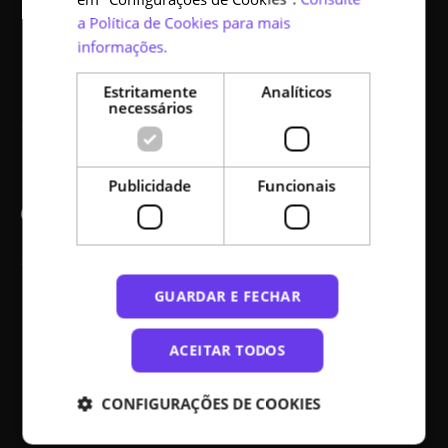
a Política de Cookies para mais
Como se tornar parceiro
informações.
Código aberto
Estritamente
Analíticos
necessários
Acessibilidade
Publicidade
Funcionais
Comunicação
Ajuda
GUARDAR E FECHAR
Notícias
Media kit
ACEITAR TODOS
Mapa do site
CONFIGURAÇÕES DE COOKIES