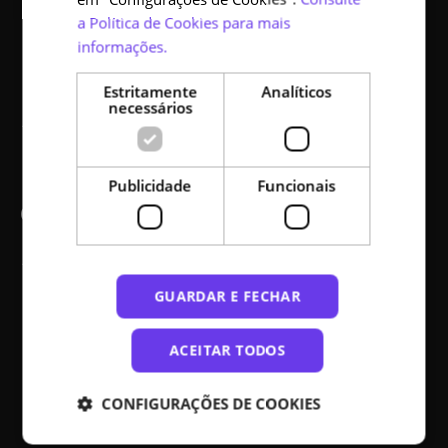
a Política de Cookies para mais
Como se tornar parceiro
informações.
Código aberto
Estritamente
Analíticos
necessários
Acessibilidade
Publicidade
Funcionais
Comunicação
Ajuda
GUARDAR E FECHAR
Notícias
Media kit
ACEITAR TODOS
Mapa do site
CONFIGURAÇÕES DE COOKIES