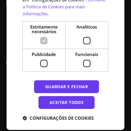
a Política de Cookies para mais
Como se tornar parceiro
informações.
Código aberto
Estritamente
Analíticos
necessários
Acessibilidade
Publicidade
Funcionais
Comunicação
Ajuda
GUARDAR E FECHAR
Notícias
Media kit
ACEITAR TODOS
Mapa do site
CONFIGURAÇÕES DE COOKIES