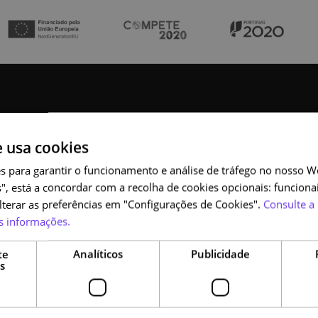
e usa cookies
s para garantir o funcionamento e análise de tráfego no nosso We
", está a concordar com a recolha de cookies opcionais: funcionai
NAU
alterar as preferências em "Configurações de Cookies".
Consulte a 
s informações.
Sobre
te
Analíticos
Publicidade
Cursos
s
Como se tornar parceiro