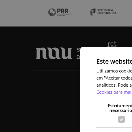
Este websit
Utilizamos cookie
em "Aceitar todos
analíticos. Pode 
Cookies para mai
Estritamen
necessário