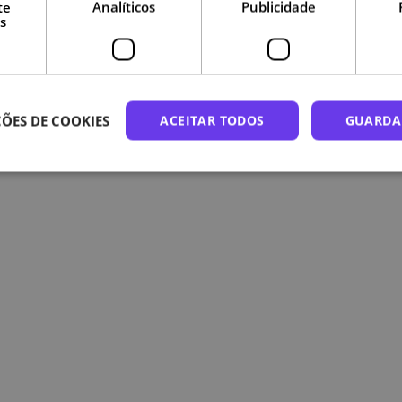
te
Analíticos
Publicidade
s
o
ÕES DE COOKIES
ACEITAR TODOS
GUARDA
Certificado Digital de Conclusão, se tiver uma