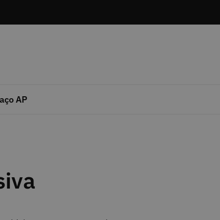
aço AP
siva