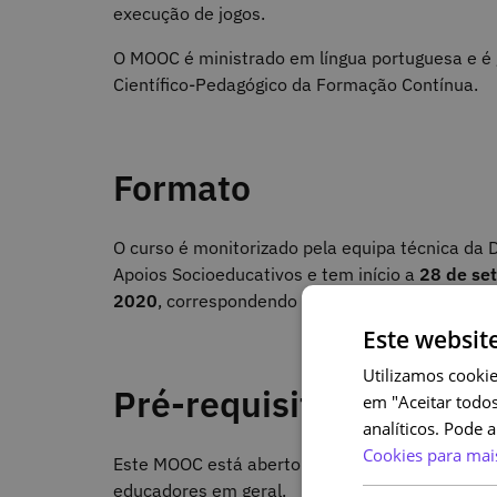
execução de jogos.
O MOOC é ministrado em língua portuguesa e é 
Científico-Pedagógico da Formação Contínua.
Formato
O curso é monitorizado pela equipa técnica da 
Apoios Socioeducativos e tem início a
28 de se
2020
, correspondendo a um trabalho global de 
Este websit
Utilizamos cookie
Pré-requisitos
em "Aceitar todos
analíticos. Pode 
Cookies para mai
Este MOOC está aberto à comunidade educativa,
educadores em geral.