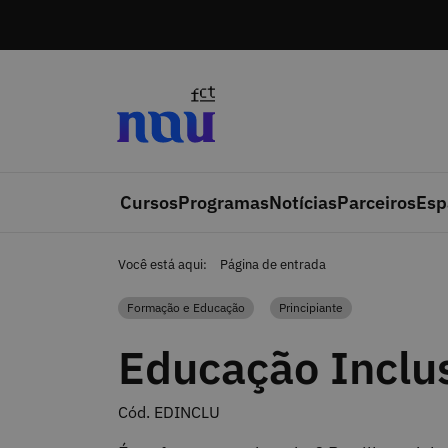
Saltar para o conteúdo
Cursos
Programas
Notícias
Parceiros
Esp
Você está aqui:
Página de entrada
Formação e Educação
Principiante
Categoria
Categoria
Educação Inclu
Cód. EDINCLU