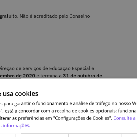
gratuito. Não é acreditado pelo Conselho
Direção de Serviços de Educação Especial e
tembro de 2020
e termina a
31 de outubro de
cerca de 25 horas.
e usa cookies
s para garantir o funcionamento e análise de tráfego no nosso We
", está a concordar com a recolha de cookies opcionais: funcionai
alterar as preferências em "Configurações de Cookies".
Consulte a 
s informações.
 tendo sido concebido para os professores e