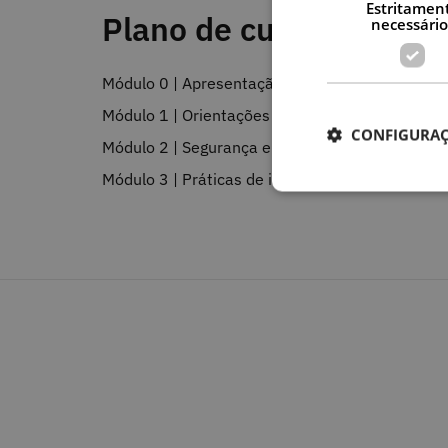
Estritamen
Plano de curso
necessário
Módulo 0 | Apresentação do curso
Módulo 1 | Orientações para o E@D
CONFIGURAÇ
Módulo 2 | Segurança e Cidadania Digital no E
Módulo 3 | Práticas de implementação do E@D