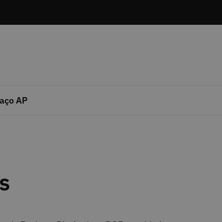
aço AP
s