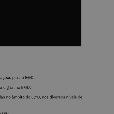
ntações para o E@D;
 digital no E@D;
as no âmbito do E@D, nos diversos níveis de
o E@D.