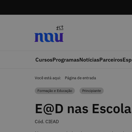
Saltar para o conteúdo
Cursos
Programas
Notícias
Parceiros
Esp
Você está aqui:
Página de entrada
Formação e Educação
Principiante
Categoria
Categoria
E@D nas Escola
Cód. CIEAD