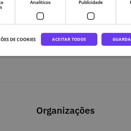
te
Analíticos
Publicidade
s
ÕES DE COOKIES
ACEITAR TODOS
GUARDA
@D
Organizações