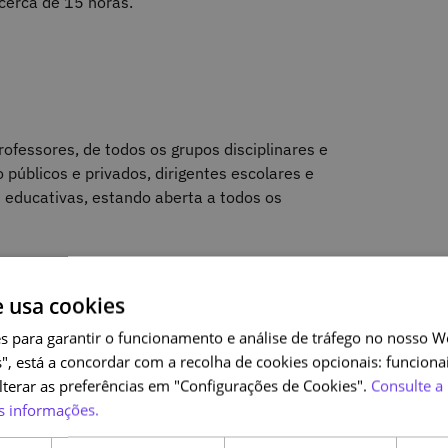
cerca de 15 horas.
ofessores, de todos os grupos disciplinares e
 públicos e privados, dirigentes escolares e
educativas, estando aberta a todos os
e usa cookies
o
s para garantir o funcionamento e análise de tráfego no nosso We
", está a concordar com a recolha de cookies opcionais: funcionai
Certificado Digital de Conclusão do Curso.
alterar as preferências em "Configurações de Cookies".
Consulte a 
s informações.