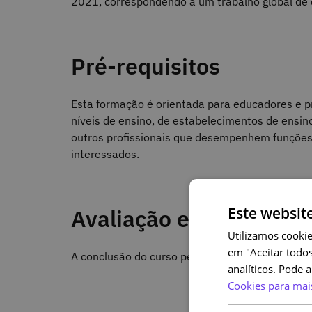
2021, correspondendo a um trabalho global de 
Pré-requisitos
Esta formação é orientada para educadores e pr
níveis de ensino, de estabelecimentos de ensino
outros profissionais que desempenhem funções 
interessados.
Este websit
Avaliação e certificaçã
Utilizamos cookie
em "Aceitar todos
A conclusão do curso permite a obtenção de um 
analíticos. Pode 
Cookies para mai