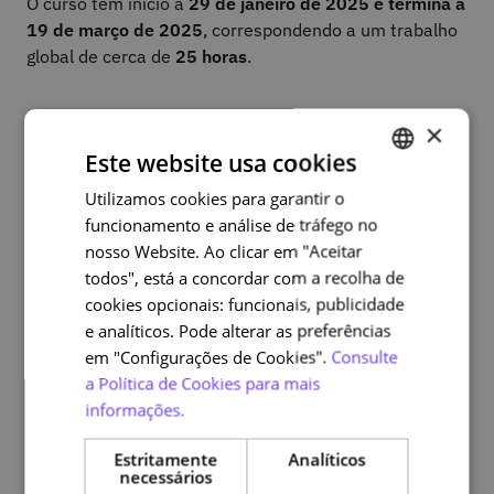
O curso tem início a
29 de janeiro de 2025 e termina a
19 de março de 2025
, correspondendo a um trabalho
global de cerca de
25 horas
.
×
Formato
Este website usa cookies
Utilizamos cookies para garantir o
PORTUGUESE
O curso contempla uma sessão
online
síncrona de
funcionamento e análise de tráfego no
ENGLISH
participação opcional na qual serão partilhadas
nosso Website. Ao clicar em "Aceitar
experiências de implementação de conteúdos
todos", está a concordar com a recolha de
abordados neste curso que poderão servir de
cookies opcionais: funcionais, publicidade
inspiração para a realização do trabalho final.
e analíticos. Pode alterar as preferências
em "Configurações de Cookies".
Consulte
Dispõe de um grupo fechado no Facebook para partilha
a Política de Cookies para mais
e colaboração, o qual poderá ser utilizado pelos
informações.
participantes desta formação, para interagirem
informalmente e criarem uma rede de contactos, no
Estritamente
Analíticos
âmbito desta temática.
necessários