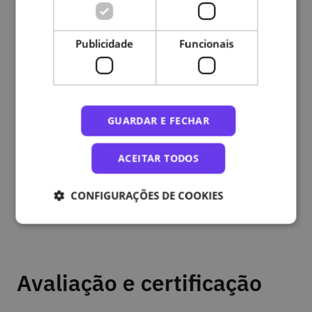
O curso é disponibilizado em língua portuguesa, é de
frequência gratuita e a sua conclusão permite a
Publicidade
Funcionais
obtenção de um Certificado de Conclusão.
Pré-requisitos
GUARDAR E FECHAR
Este MOOC é dirigido a docentes, de todos os grupos
ACEITAR TODOS
de recrutamento, dirigentes escolares e outros
profissionais que desempenhem funções educativas,
CONFIGURAÇÕES DE COOKIES
envolvidos no Projeto-Piloto Manuais Digitais, estando
aberto a todos os interessados na temática.
Avaliação e certificação