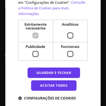
em "Configurações de Cookies".
Consulte
Cursos
a Política de Cookies para mais
Como se tornar parceiro
informações.
Código aberto
Estritamente
Analíticos
necessários
Acessibilidade
Publicidade
Funcionais
Comunicação
Ajuda
GUARDAR E FECHAR
Notícias
ACEITAR TODOS
Media kit
Mapa do site
CONFIGURAÇÕES DE COOKIES