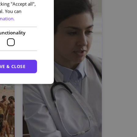
king "Accept all",
PORTUGUESE
al. You can
ENGLISH
mation.
unctionality
VE & CLOSE