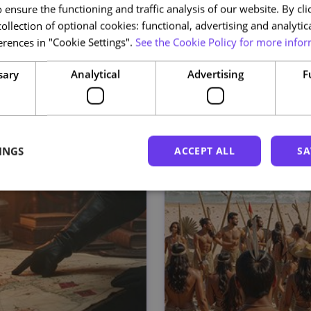
ensure the functioning and traffic analysis of our website. By clic
ollection of optional cookies: functional, advertising and analytic
rences in "Cookie Settings".
See the Cookie Policy for more infor
sary
Analytical
Advertising
F
INGS
ACCEPT ALL
SA