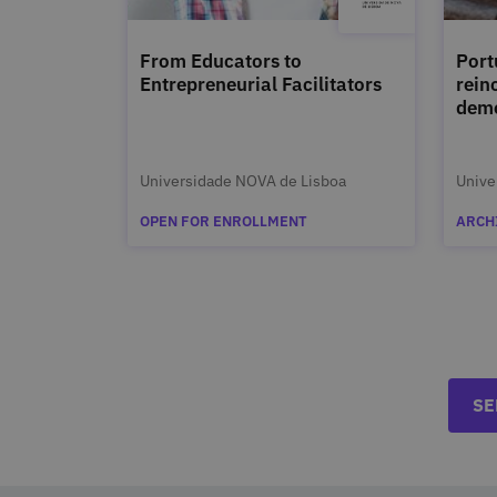
From Educators to
Port
Entrepreneurial Facilitators
rein
demo
Universidade NOVA de Lisboa
Unive
OPEN FOR ENROLLMENT
ARCH
SE