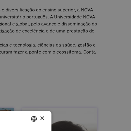
e diversificação do ensino superior, a NOVA
 universitário português. A Universidade NOVA
egional e global, pelo avanço e disseminação do
tigação de excelência e de uma prestação de
ias e tecnologia, ciências da saúde, gestão e
ocuram fazer a ponte com o ecossitema. Conta
×