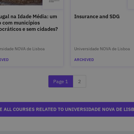
ugal na Idade Média: um
Insurance and SDG
o com municípios
cráticos e sem cidades?
rsidade NOVA de Lisboa
Universidade NOVA de Lisboa
IVED
ARCHIVED
Currently reading page 1
Last page 2
Page 1
2
E ALL COURSES RELATED TO UNIVERSIDADE NOVA DE LIS