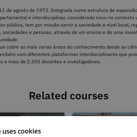
 11 de agosto de 1973. Integrada numa estrutura de expansão 
epartamental e interdisciplinar, considerado novo no contexto
or pública, tem por missão servir a sociedade a nível local, r
 sociedades e pessoas, através de um ensino e de uma inves
unidade.
que cobre as mais varias áreas do conhecimento desde as ciênc
 também com diferentes plataformas interdisciplinares que pr
s e mais de 2.300 docentes e investigadores.
Related courses
e uses cookies