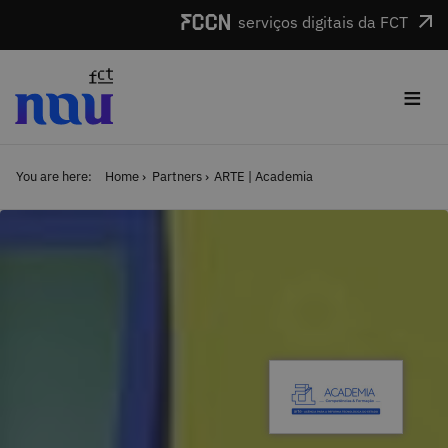
Skip to main content
serviços digitais da FCT
≡
You are here:
Home
Partners
ARTE | Academia