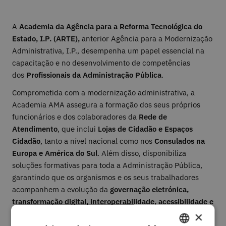
A
Academia da Agência para a Reforma Tecnológica do
Estado, I.P. (ARTE),
anterior Agência para a Modernização
Administrativa, I.P., desempenha um papel essencial na
capacitação e no desenvolvimento de competências
dos
Profissionais da Administração Pública
.
Comprometida com a modernização administrativa, a
Academia AMA assegura a formação dos seus próprios
funcionários e dos colaboradores da
Rede de
Atendimento
, que inclui
Lojas de Cidadão e Espaços
Cidadão
, tanto a nível nacional como nos
Consulados na
Europa e América do Sul
. Além disso, disponibiliza
soluções formativas para toda a Administração Pública,
garantindo que os organismos e os seus trabalhadores
acompanhem a evolução da
governação eletrónica,
transformação digital, interoperabilidade, acessibilidade e
usabilidade
.
×