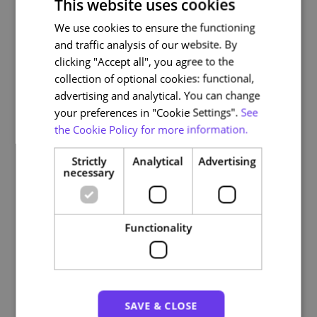
This website uses cookies
Esta Academia contribui ativamente para a
simplificação
dos processos internos
da Administração Pública e para o
We use cookies to ensure the functioning
PORTUGUESE
fortalecimento da
relação entre os organismos e os
and traffic analysis of our website. By
ENGLISH
cidadãos
. Para isso, desenvolve programas de formação
clicking "Accept all", you agree to the
adaptados às necessidades específicas dos seus parceiros
collection of optional cookies: functional,
públicos e privados, nacionais e internacionais,
advertising and analytical. You can change
promovendo metodologias pedagógicas inovadoras,
your preferences in "Cookie Settings".
See
incluindo
formação presencial, eLearning e virtual action
the Cookie Policy for more information.
learning
.
Strictly
Analytical
Advertising
Além da capacitação dos profissionais do setor público,
necessary
também desenvolve cursos específicos para os cidadãos
,
nas suas áreas de especialidade. Com estas formações,
leva o conhecimento sobre
identidade digital e
Functionality
transformação digital
a toda a população, promovendo a
literacia digital e a inclusão no uso dos serviços públicos
digitais.
Os
cursos eLearning
da Academia da ARTE disponíveis
SAVE & CLOSE
na
Plataforma NAU
são
gratuitos e certificados
,