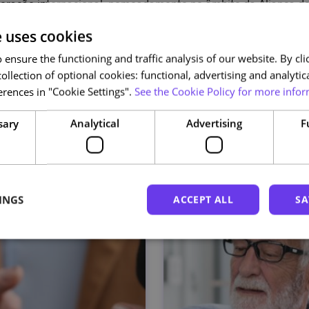
eração internacional, nomeadamente no âmbito da Aliança de
o e investigação centradas nas energias verdes, economia ci
e uses cookies
ivas, e é reconhecida pelo seu forte compromisso com a região.
ensure the functioning and traffic analysis of our website. By clic
ollection of optional cookies: functional, advertising and analytic
rences in "Cookie Settings".
See the Cookie Policy for more infor
Related courses
sary
Analytical
Advertising
F
INGS
ACCEPT ALL
SA