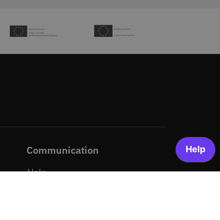
Communication
Help
News
Media kit