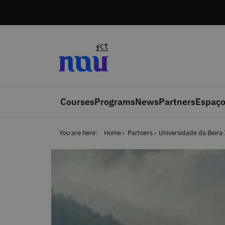
Skip to main content
Courses
Programs
News
Partners
Espaço
You are here:
Home
Partners
Universidade da Beira 