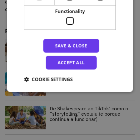
apontamentos. E claro, não se esqueça de descansar… e
de se divertir enquanto aprende!
Functionality
Related posts
Crescimento, inovação e novos
SAVE & CLOSE
serviços: os resultados do PRR na
NAU
ACCEPT ALL
Verão Sempre a Aprender: aproveite
COOKIE SETTINGS
as férias para desenvolver novas
competências
De Shakespeare ao TikTok: como o
“storytelling” evoluiu (e porque
continua a funcionar)