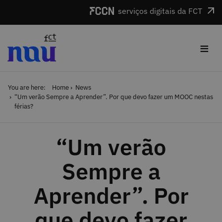
Skip to main content
serviços digitais da FCT
≡
You are here:
Home
News
“Um verão Sempre a Aprender”. Por que devo fazer um MOOC nestas
férias?
“Um verão
Sempre a
Aprender”. Por
que devo fazer