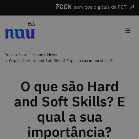
Skip to main content
serviços digitais da FCT
≡
You are here:
Home
News
O que são Hard and Soft Skills? E qual a sua importância?
O que são Hard
and Soft Skills? E
qual a sua
importância?