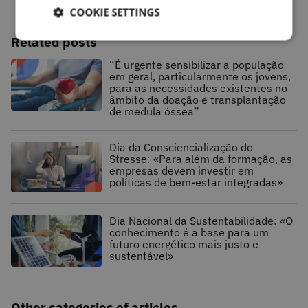
COOKIE SETTINGS
Related posts
“É urgente sensibilizar a população
em geral, particularmente os jovens,
para as necessidades existentes no
âmbito da doação e transplantação
de medula óssea”
Dia da Consciencialização do
Stresse: «Para além da formação, as
empresas devem investir em
políticas de bem-estar integradas»
Dia Nacional da Sustentabilidade: «O
conhecimento é a base para um
futuro energético mais justo e
sustentável»
Other categories of articles